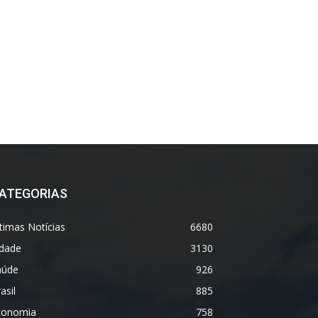
ATEGORIAS
timas Notícias
6680
idade
3130
aúde
926
asil
885
conomia
758