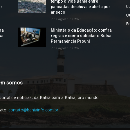
tempo divide Bahia entre
Cu
or
pancadas de chuva e alerta por
ar seco
O
7 de agosto de 2026
E
ra
Ministério da Educação: confira
sa
regras e como solicitar o Bolsa
Permanência Prouni
7 de agosto de 2026
em somos
portal de notícias, da Bahia para a Bahia, pro mundo.
ato:
contato@bahiainfo.com.br