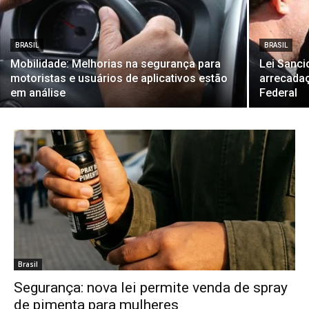
BRASIL
BRASIL
Mobilidade: Melhorias na segurança para
Lei Sanci
motoristas e usuários de aplicativos estão
arrecadaç
em análise
Federal
Brasil
Segurança: nova lei permite venda de spray
de pimenta para mulheres