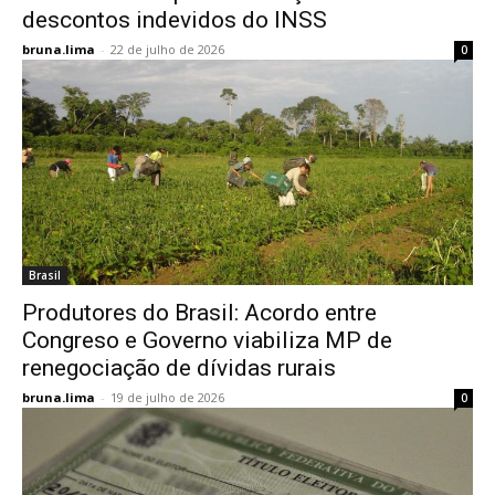
descontos indevidos do INSS
bruna.lima
-
22 de julho de 2026
0
Brasil
Produtores do Brasil: Acordo entre
Congreso e Governo viabiliza MP de
renegociação de dívidas rurais
bruna.lima
-
19 de julho de 2026
0