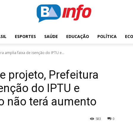
SIL
ESPORTES
SAÚDE
EDUCAÇÃO
POLÍTICA
EC
a amplia faixa de isenção do IPTU e...
 projeto, Prefeitura
senção do IPTU e
to não terá aumento
583
0