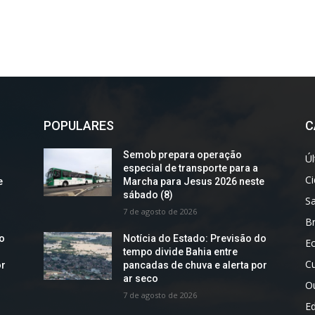
POPULARES
C
Semob prepara operação
Úl
especial de transporte para a
C
e
Marcha para Jesus 2026 neste
sábado (8)
S
7 de agosto de 2026
Br
do
Notícia do Estado: Previsão do
E
tempo divide Bahia entre
Cu
or
pancadas de chuva e alerta por
ar seco
O
7 de agosto de 2026
E