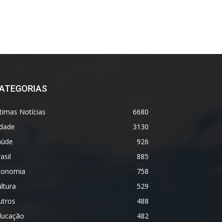
ATEGORIAS
timas Notícias
6680
idade
3130
aúde
926
asil
885
conomia
758
ltura
529
utros
488
ducação
482