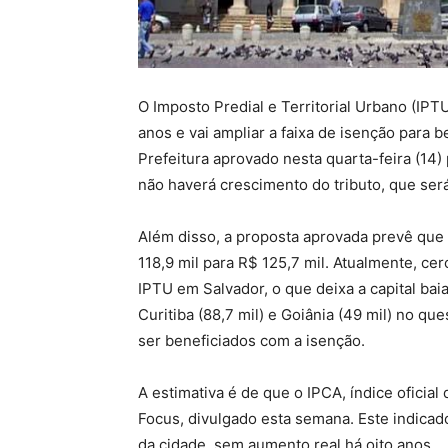
O Imposto Predial e Territorial Urbano (IP
anos e vai ampliar a faixa de isenção para b
Prefeitura aprovado nesta quarta-feira (14)
não haverá crescimento do tributo, que será
Além disso, a proposta aprovada prevê que
118,9 mil para R$ 125,7 mil. Atualmente, c
IPTU em Salvador, o que deixa a capital bai
Curitiba (88,7 mil) e Goiânia (49 mil) no q
ser beneficiados com a isenção.
A estimativa é de que o IPCA, índice oficial
Focus, divulgado esta semana. Este indicado
da cidade, sem aumento real há oito anos.