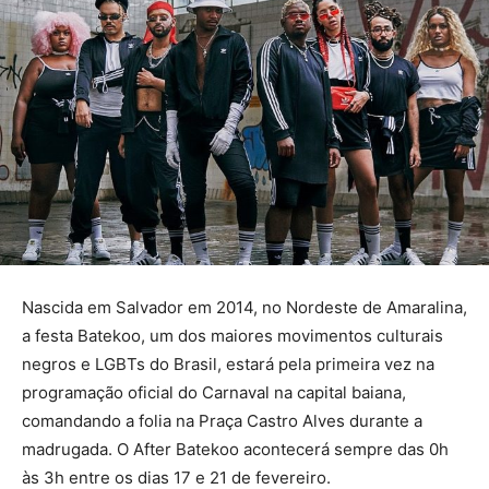
Nascida em Salvador em 2014, no Nordeste de Amaralina,
a festa Batekoo, um dos maiores movimentos culturais
negros e LGBTs do Brasil, estará pela primeira vez na
programação oficial do Carnaval na capital baiana,
comandando a folia na Praça Castro Alves durante a
madrugada. O After Batekoo acontecerá sempre das 0h
às 3h entre os dias 17 e 21 de fevereiro.