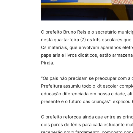
O prefeito Bruno Reis e o secretário munic
nesta quarta-feira (7) os kits escolares que
Os materiais, que envolvem aparelhos elet
papelaria e livros didáticos, estão armaze
Pirajá.
“Os pais não precisam se preocupar com a c
Prefeitura assumiu todo o kit escolar comp
educação diferenciada em nossa cidade, afi
presente e o futuro das crianças”, explicou
O prefeito reforçou ainda que entre as prin
dois pares de tênis para cada estudante mat
receberão novo fardamento, composto por d