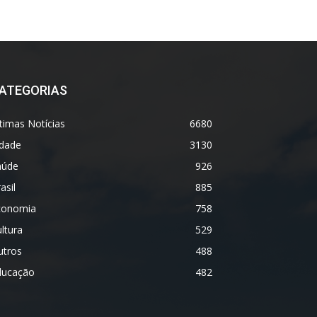
ATEGORIAS
timas Notícias
6680
idade
3130
aúde
926
asil
885
conomia
758
ltura
529
utros
488
ducação
482