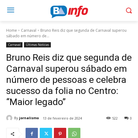
Home
Carnaval
Bruno Reis diz que segunda de Carnaval superou
sábado em número de...
Carnaval
Últimas Notícias
Bruno Reis diz que segunda de
Carnaval superou sábado em
número de pessoas e celebra
sucesso da folia no Centro:
“Maior legado”
By
jornalismo
13 de fevereiro de 2024
522
0