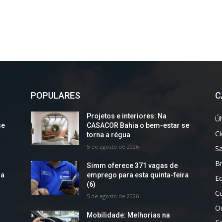
POPULARES
C
Projetos e interiores: Na
Úl
se
CASACOR Bahia o bem-estar se
C
torna a régua
5 de agosto de 2026
S
Br
Simm oferece 371 vagas de
ra
emprego para esta quinta-feira
E
(6)
Cu
5 de agosto de 2026
O
Mobilidade: Melhorias na