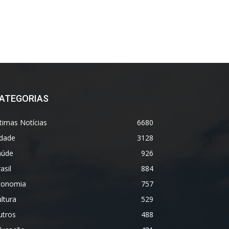
ATEGORIAS
timas Notícias
6680
idade
3128
aúde
926
asil
884
conomia
757
ltura
529
utros
488