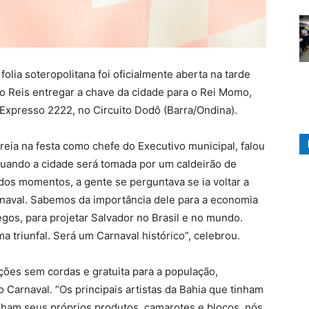
olia soteropolitana foi oficialmente aberta na tarde
uno Reis entregar a chave da cidade para o Rei Momo,
Expresso 2222, no Circuito Dodô (Barra/Ondina).
reia na festa como chefe do Executivo municipal, falou
quando a cidade será tomada por um caldeirão de
os momentos, a gente se perguntava se ia voltar a
naval. Sabemos da importância dele para a economia
gos, para projetar Salvador no Brasil e no mundo.
ma triunfal. Será um Carnaval histórico”, celebrou.
ações sem cordas e gratuita para a população,
Carnaval. “Os principais artistas da Bahia que tinham
inham seus próprios produtos, camarotes e blocos, nós