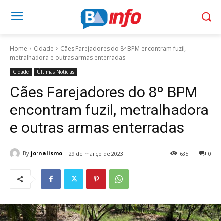
Home
Cidade
Cães Farejadores do 8º BPM encontram fuzil,
metralhadora e outras armas enterradas
Cidade
Últimas Notícias
Cães Farejadores do 8º BPM
encontram fuzil, metralhadora
e outras armas enterradas
By
jornalismo
29 de março de 2023
635
0