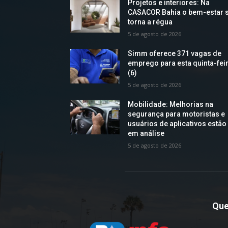
Projetos e interiores: Na
CASACOR Bahia o bem-estar 
torna a régua
5 de agosto de 2026
Simm oferece 371 vagas de
emprego para esta quinta-fei
(6)
5 de agosto de 2026
Mobilidade: Melhorias na
segurança para motoristas e
usuários de aplicativos estão
em análise
5 de agosto de 2026
Qu