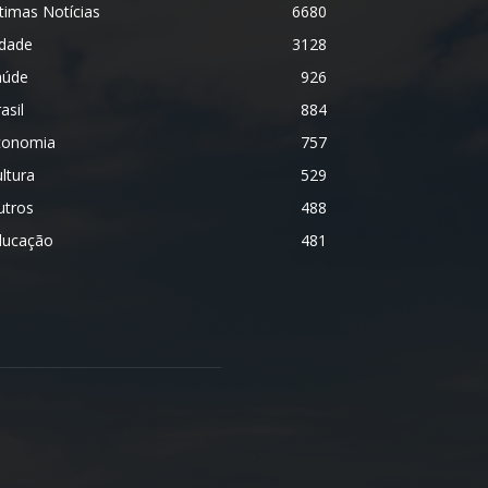
timas Notícias
6680
idade
3128
aúde
926
asil
884
conomia
757
ltura
529
utros
488
ducação
481