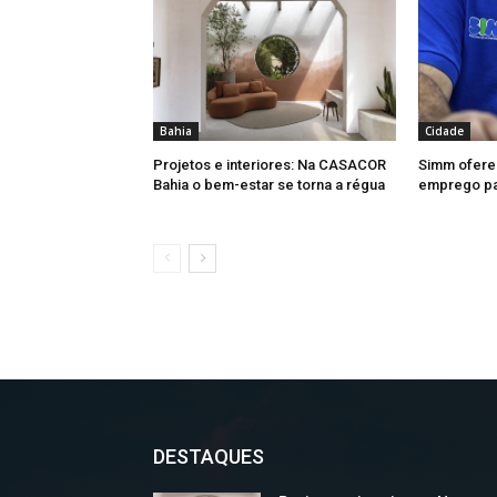
Bahia
Cidade
Projetos e interiores: Na CASACOR
Simm ofere
Bahia o bem-estar se torna a régua
emprego par
DESTAQUES