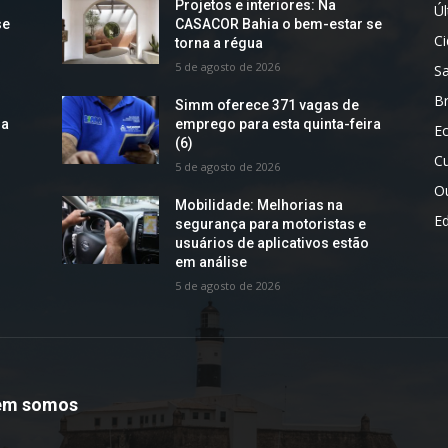
Projetos e interiores: Na
Úl
se
CASACOR Bahia o bem-estar se
C
torna a régua
5 de agosto de 2026
S
Br
Simm oferece 371 vagas de
ra
emprego para esta quinta-feira
E
(6)
Cu
5 de agosto de 2026
O
Mobilidade: Melhorias na
E
segurança para motoristas e
usuários de aplicativos estão
em análise
5 de agosto de 2026
em somos