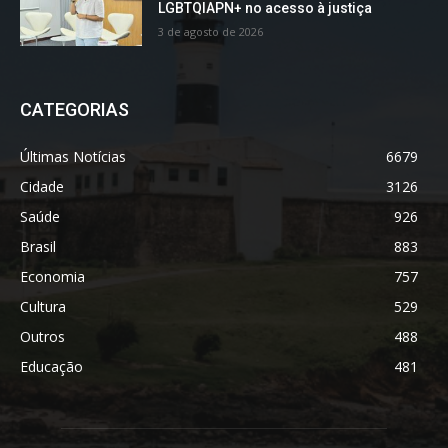
LGBTQIAPN+ no acesso à justiça
3 de agosto de 2026
CATEGORIAS
Últimas Notícias
6679
Cidade
3126
Saúde
926
Brasil
883
Economia
757
Cultura
529
Outros
488
Educação
481