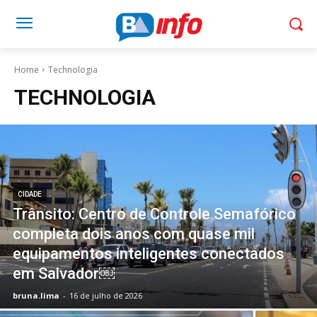
Home
Technologia
TECHNOLOGIA
CIDADE
Trânsito: Centro de Controle Semafórico
completa dois anos com quase mil
equipamentos inteligentes conectados
em Salvador￼
bruna.lima
-
16 de julho de 2026