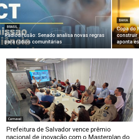
BAHIA
BRASIL
Copa do 
Radiodifusão: Senado analisa novas regras
construir
para rádios comunitárias
aponta es
Carnaval
Prefeitura de Salvador vence prêmio
nacional de inovação com o Masterplan do