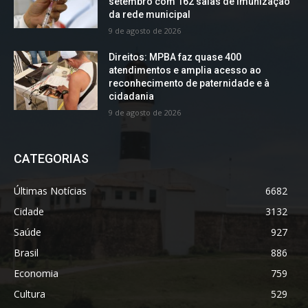
setembro com 162 salas de imunização
da rede municipal
9 de agosto de 2026
Direitos: MPBA faz quase 400
atendimentos e amplia acesso ao
reconhecimento de paternidade e à
cidadania
9 de agosto de 2026
CATEGORIAS
Últimas Notícias
6682
Cidade
3132
Saúde
927
Brasil
886
Economia
759
Cultura
529