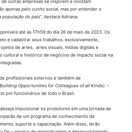
de outras empresas se inspirem e invistam
o apenas pelo cunho social, mas por entender o
 população do país
”, destaca Adriana.
sponíveis até às 17h59 do dia 26 de maio de 2023. Os
eto e cadastrar seus trabalhos, exclusivamente,
jetos de artes, artes visuais, mídias digitais e
 cultural e histórico de negócios de impacto social na
 integradas.
 de profissionais externos e também de
Building Opportunities for Colleagues of all Kinds
) –
o por funcionários de todo o Brasil.
deseja impulsionar os produtores em uma jornada de
rticiparão de um programa de conhecimento da
ento, suporte e capacitação. Além disso, terão
ev On – espaço de aprendizagem e desenvolvimento