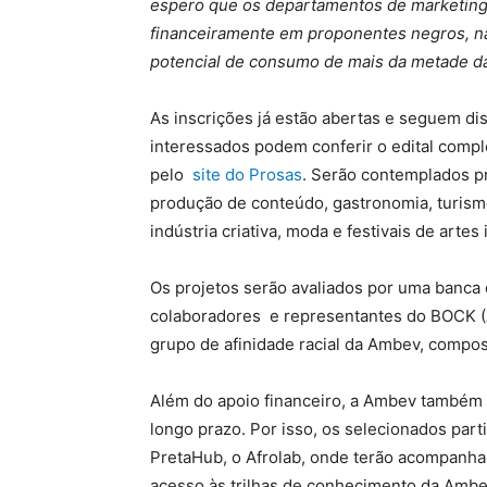
espero que os departamentos de marketing 
financeiramente em proponentes negros, nã
potencial de consumo de mais da metade da
As inscrições já estão abertas e seguem di
interessados podem conferir o edital compl
pelo
site do Prosas
. Serão contemplados pro
produção de conteúdo, gastronomia, turismo
indústria criativa, moda e festivais de artes
Os projetos serão avaliados por uma banca
colaboradores e representantes do BOCK (
grupo de afinidade racial da Ambev, compost
Além do apoio financeiro, a Ambev também 
longo prazo. Por isso, os selecionados pa
PretaHub, o Afrolab, onde terão acompanham
acesso às trilhas de conhecimento da Amb