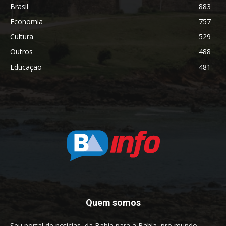
Brasil
883
Economia
757
Cultura
529
Outros
488
Educação
481
Quem somos
Seu portal de notícias, da Bahia para a Bahia, pro mundo.