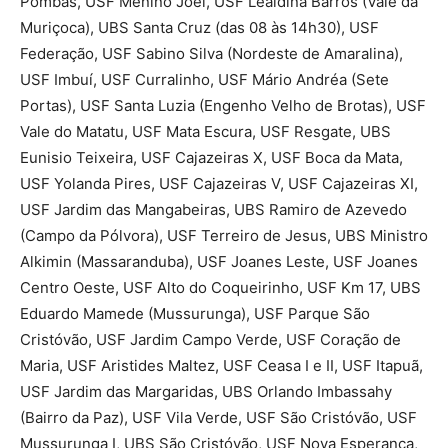
Pombas, USF Menino Joel, USF Lealdina Barros (Vale da
Muriçoca), UBS Santa Cruz (das 08 às 14h30), USF
Federação, USF Sabino Silva (Nordeste de Amaralina),
USF Imbuí, USF Curralinho, USF Mário Andréa (Sete
Portas), USF Santa Luzia (Engenho Velho de Brotas), USF
Vale do Matatu, USF Mata Escura, USF Resgate, UBS
Eunisio Teixeira, USF Cajazeiras X, USF Boca da Mata,
USF Yolanda Pires, USF Cajazeiras V, USF Cajazeiras XI,
USF Jardim das Mangabeiras, UBS Ramiro de Azevedo
(Campo da Pólvora), USF Terreiro de Jesus, UBS Ministro
Alkimin (Massaranduba), USF Joanes Leste, USF Joanes
Centro Oeste, USF Alto do Coqueirinho, USF Km 17, UBS
Eduardo Mamede (Mussurunga), USF Parque São
Cristóvão, USF Jardim Campo Verde, USF Coração de
Maria, USF Aristides Maltez, USF Ceasa I e II, USF Itapuã,
USF Jardim das Margaridas, UBS Orlando Imbassahy
(Bairro da Paz), USF Vila Verde, USF São Cristóvão, USF
Mussurunga I, UBS São Cristóvão, USF Nova Esperança,