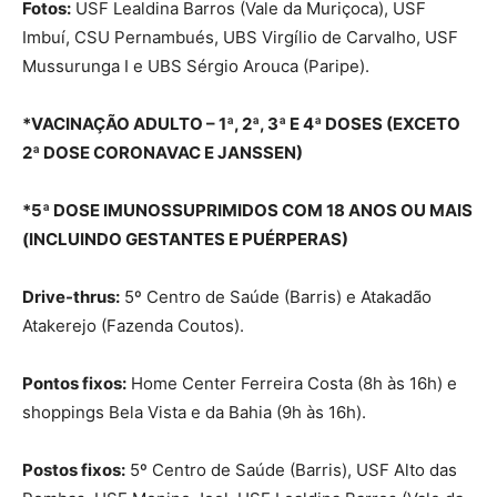
Fotos:
USF Lealdina Barros (Vale da Muriçoca), USF
Imbuí, CSU Pernambués, UBS Virgílio de Carvalho, USF
Mussurunga I e UBS Sérgio Arouca (Paripe).
*VACINAÇÃO ADULTO – 1ª, 2ª, 3ª E 4ª DOSES (EXCETO
2ª DOSE CORONAVAC E JANSSEN)
*5ª DOSE IMUNOSSUPRIMIDOS COM 18 ANOS OU MAIS
(INCLUINDO GESTANTES E PUÉRPERAS)
Drive-thrus:
5º Centro de Saúde (Barris) e Atakadão
Atakerejo (Fazenda Coutos).
Pontos fixos:
Home Center Ferreira Costa (8h às 16h) e
shoppings Bela Vista e da Bahia (9h às 16h).
Postos fixos:
5º Centro de Saúde (Barris), USF Alto das