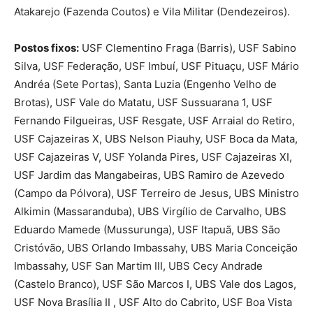
Atakarejo (Fazenda Coutos) e Vila Militar (Dendezeiros).
Postos fixos:
USF Clementino Fraga (Barris), USF Sabino
Silva, USF Federação, USF Imbuí, USF Pituaçu, USF Mário
Andréa (Sete Portas), Santa Luzia (Engenho Velho de
Brotas), USF Vale do Matatu, USF Sussuarana 1, USF
Fernando Filgueiras, USF Resgate, USF Arraial do Retiro,
USF Cajazeiras X, UBS Nelson Piauhy, USF Boca da Mata,
USF Cajazeiras V, USF Yolanda Pires, USF Cajazeiras XI,
USF Jardim das Mangabeiras, UBS Ramiro de Azevedo
(Campo da Pólvora), USF Terreiro de Jesus, UBS Ministro
Alkimin (Massaranduba), UBS Virgílio de Carvalho, UBS
Eduardo Mamede (Mussurunga), USF Itapuã, UBS São
Cristóvão, UBS Orlando Imbassahy, UBS Maria Conceição
Imbassahy, USF San Martim III, UBS Cecy Andrade
(Castelo Branco), USF São Marcos I, UBS Vale dos Lagos,
USF Nova Brasília II , USF Alto do Cabrito, USF Boa Vista