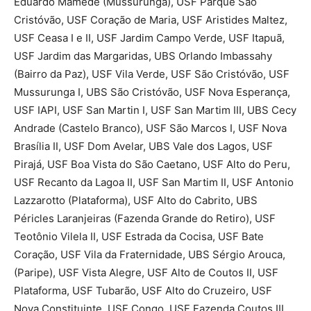
Eduardo Mamede (Mussurunga), USF Parque São
Cristóvão, USF Coração de Maria, USF Aristides Maltez,
USF Ceasa I e II, USF Jardim Campo Verde, USF Itapuã,
USF Jardim das Margaridas, UBS Orlando Imbassahy
(Bairro da Paz), USF Vila Verde, USF São Cristóvão, USF
Mussurunga I, UBS São Cristóvão, USF Nova Esperança,
USF IAPI, USF San Martin I, USF San Martim III, UBS Cecy
Andrade (Castelo Branco), USF São Marcos I, USF Nova
Brasília II, USF Dom Avelar, UBS Vale dos Lagos, USF
Pirajá, USF Boa Vista do São Caetano, USF Alto do Peru,
USF Recanto da Lagoa II, USF San Martim II, USF Antonio
Lazzarotto (Plataforma), USF Alto do Cabrito, UBS
Péricles Laranjeiras (Fazenda Grande do Retiro), USF
Teotônio Vilela II, USF Estrada da Cocisa, USF Bate
Coração, USF Vila da Fraternidade, UBS Sérgio Arouca,
(Paripe), USF Vista Alegre, USF Alto de Coutos II, USF
Plataforma, USF Tubarão, USF Alto do Cruzeiro, USF
Nova Constituinte, USF Congo, USF Fazenda Coutos III,