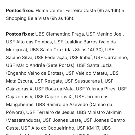
Pontos fixos:
Home Center Ferreira Costa (8h às 16h) e
Shopping Bela Vista (9h às 16h).
Postos fixos:
UBS Clementino Fraga, USF Menino Joel,
USF Alto das Pombas, USF Lealdina Barros (Vale da
Muriçoca), UBS Santa Cruz (das 8h às 14h30), USF
Sabino Silva, USF Federação, USF Imbuí, USF Curralinho,
USF Mário Andréa (Sete Portas), USF Santa Luzia
(Engenho Velho de Brotas), USF Vale do Matatu, UBS
Mata Escura, USF Resgate, USF Sussuarana I, USF
Cajazeiras X, USF Boca da Mata, USF Yolanda Pires, USF
Cajazeiras V, USF Cajazeiras XI, USF Jardim das
Mangabeiras, UBS Ramiro de Azevedo (Campo da
Pólvora), USF Terreiro de Jesus, UBS Ministro Alkimin
(Massaranduba), USF Joanes Leste, USF Joanes Centro
Oeste, USF Alto do Coqueirinho, USF KM 17, UBS