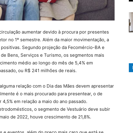
circulação aumentar devido à procura por presentes
setor no 1º semestre. Além da maior movimentação, a
 positivas. Segundo projeção da Fecomércio-BA e
de Bens, Serviços e Turismo, os segmentos mais
scimento médio ao longo do mês de 5,4% em
ssado, ou R$ 241 milhões de reais.
alguma relação com o Dia das Mães devem apresentar
lmente é o mais procurado para presentear, o de
r 4,5% em relação a maio do ano passado.
etrodomésticos, o segmento de Vestuário deve subir
maio de 2022, houve crescimento de 21,8%.
as e eventos, além do preço mais caro que está se