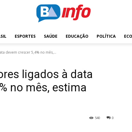
SIL
ESPORTES
SAÚDE
EDUCAÇÃO
POLÍTICA
EC
ata devem crescer 5,4% no mês,...
ores ligados à data
4% no mês, estima
540
0