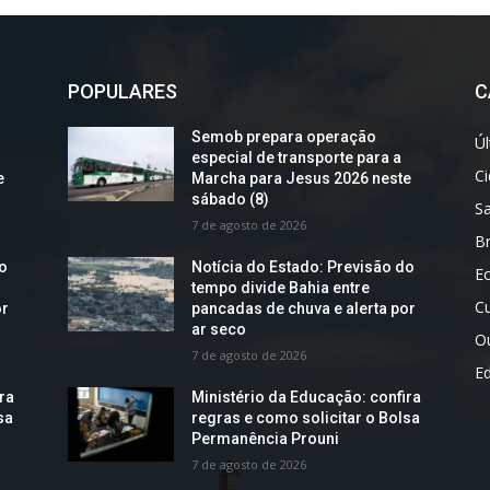
POPULARES
C
Semob prepara operação
Úl
especial de transporte para a
C
e
Marcha para Jesus 2026 neste
sábado (8)
S
7 de agosto de 2026
Br
do
Notícia do Estado: Previsão do
E
tempo divide Bahia entre
Cu
or
pancadas de chuva e alerta por
ar seco
O
7 de agosto de 2026
E
ra
Ministério da Educação: confira
sa
regras e como solicitar o Bolsa
Permanência Prouni
7 de agosto de 2026