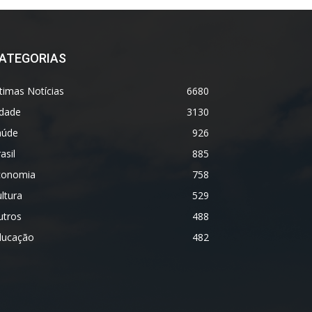
ATEGORIAS
timas Notícias
6680
idade
3130
aúde
926
asil
885
conomia
758
ltura
529
utros
488
ducação
482