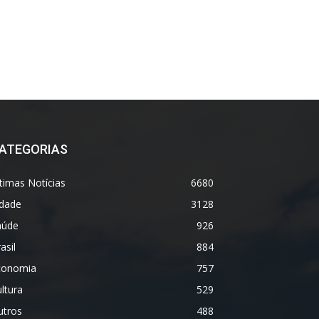
ATEGORIAS
timas Notícias
6680
idade
3128
aúde
926
asil
884
conomia
757
ltura
529
utros
488