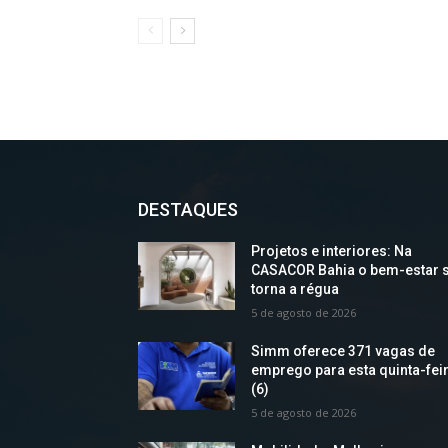
DESTAQUES
Projetos e interiores: Na
CASACOR Bahia o bem-estar 
torna a régua
5 de agosto de 2026
Simm oferece 371 vagas de
emprego para esta quinta-fei
(6)
5 de agosto de 2026