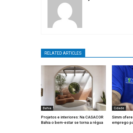
RELATED ARTICLES
Bahia
Cidade
Projetos e interiores: Na CASACOR
Simm ofere
Bahia o bem-estar se torna a régua
emprego par