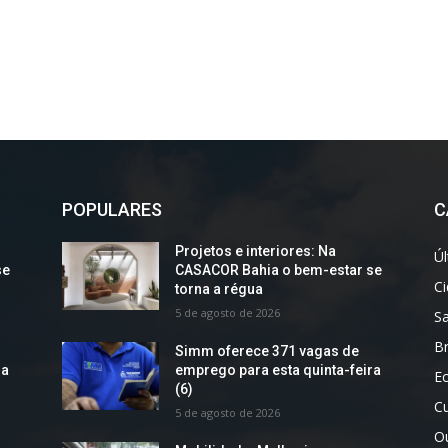
POPULARES
C
Projetos e interiores: Na
Úl
se
CASACOR Bahia o bem-estar se
C
torna a régua
5 de agosto de 2026
S
Br
Simm oferece 371 vagas de
ra
emprego para esta quinta-feira
E
(6)
Cu
5 de agosto de 2026
O