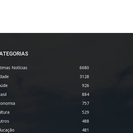
ATEGORIAS
timas Notícias
6680
idade
3128
aúde
926
asil
884
conomia
757
ltura
529
utros
488
ducação
481