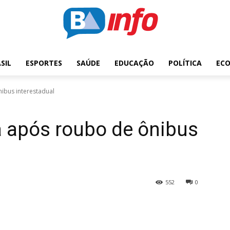
SIL
ESPORTES
SAÚDE
EDUCAÇÃO
POLÍTICA
EC
ibus interestadual
a após roubo de ônibus
552
0