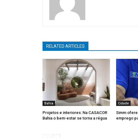
RELATED ARTICLES
Bahia
Cidade
Projetos e interiores: Na CASACOR
Simm ofere
Bahia o bem-estar se torna a régua
emprego par