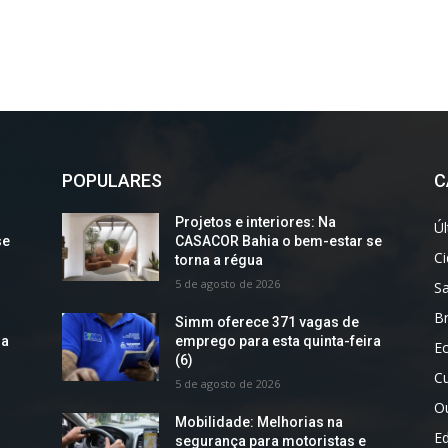
POPULARES
C
Projetos e interiores: Na
Úl
se
CASACOR Bahia o bem-estar se
C
torna a régua
5 de agosto de 2026
S
Br
Simm oferece 371 vagas de
ra
emprego para esta quinta-feira
E
(6)
Cu
5 de agosto de 2026
O
Mobilidade: Melhorias na
E
segurança para motoristas e