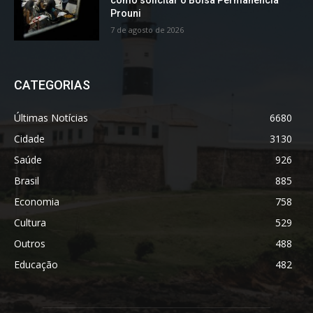
como solicitar o Bolsa Permanência
Prouni
7 de agosto de 2026
CATEGORIAS
Últimas Notícias
6680
Cidade
3130
Saúde
926
Brasil
885
Economia
758
Cultura
529
Outros
488
Educação
482