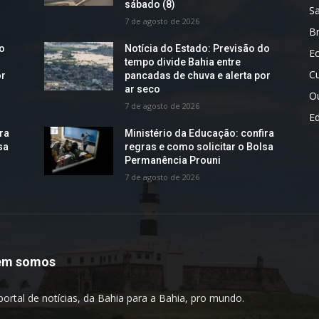
sábado (8)
S
7 de agosto de 2026
Br
do
Notícia do Estado: Previsão do
E
tempo divide Bahia entre
Cu
or
pancadas de chuva e alerta por
ar seco
O
7 de agosto de 2026
E
ra
Ministério da Educação: confira
sa
regras e como solicitar o Bolsa
Permanência Prouni
7 de agosto de 2026
em somos
portal de notícias, da Bahia para a Bahia, pro mundo.