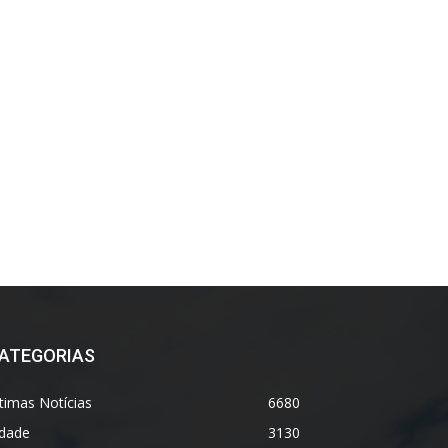
ATEGORIAS
timas Notícias
6680
idade
3130