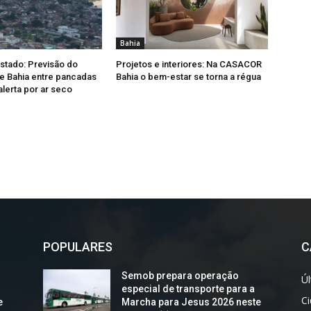
Bahia
Estado: Previsão do
Projetos e interiores: Na CASACOR
e Bahia entre pancadas
Bahia o bem-estar se torna a régua
alerta por ar seco
POPULARES
C
Semob prepara operação
Úl
especial de transporte para a
C
e
Marcha para Jesus 2026 neste