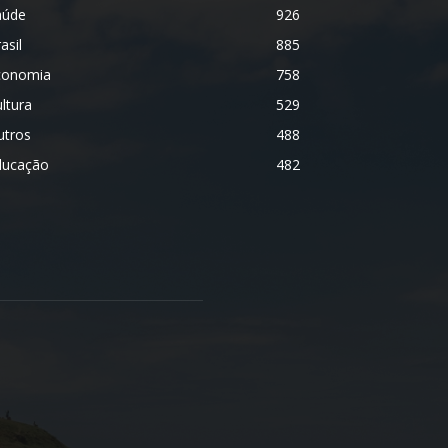
aúde
926
asil
885
conomia
758
ltura
529
utros
488
ducação
482