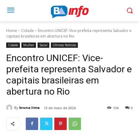
Home
Cidade
Encontro UNICEF: Vice-prefeita representa Salvador e
capitais brasileiras em abertura no Rio
Cidade
Mulher
Social
Últimas Notícias
Encontro UNICEF: Vice-
prefeita representa Salvador e
capitais brasileiras em
abertura no Rio
By
bruna.lima
13 de maio de 2026
134
0