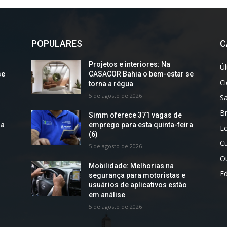
POPULARES
C
Projetos e interiores: Na
Úl
se
CASACOR Bahia o bem-estar se
C
torna a régua
5 de agosto de 2026
S
Br
Simm oferece 371 vagas de
ra
emprego para esta quinta-feira
E
(6)
Cu
5 de agosto de 2026
O
Mobilidade: Melhorias na
E
segurança para motoristas e
usuários de aplicativos estão
em análise
5 de agosto de 2026