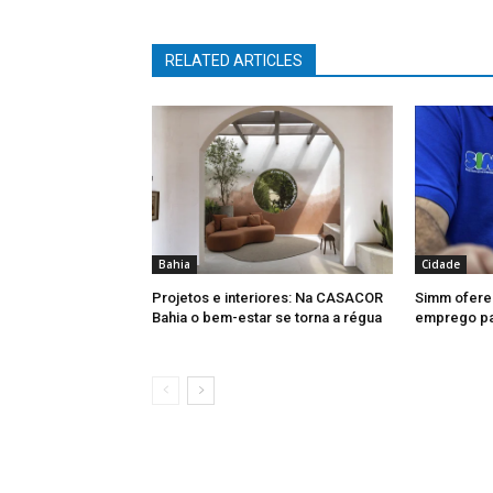
RELATED ARTICLES
Bahia
Cidade
Projetos e interiores: Na CASACOR
Simm ofere
Bahia o bem-estar se torna a régua
emprego par