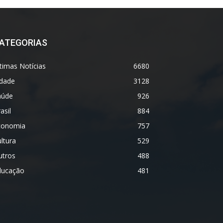
ATEGORIAS
timas Notícias
6680
idade
3128
aúde
926
asil
884
conomia
757
ltura
529
utros
488
ducação
481