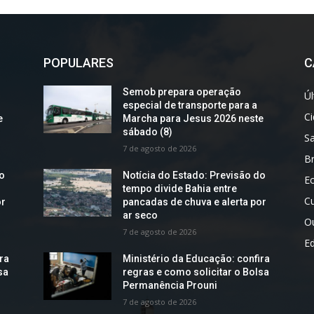
POPULARES
C
Semob prepara operação
Úl
especial de transporte para a
C
e
Marcha para Jesus 2026 neste
sábado (8)
S
7 de agosto de 2026
Br
do
Notícia do Estado: Previsão do
E
tempo divide Bahia entre
Cu
or
pancadas de chuva e alerta por
ar seco
O
7 de agosto de 2026
E
ra
Ministério da Educação: confira
sa
regras e como solicitar o Bolsa
Permanência Prouni
7 de agosto de 2026