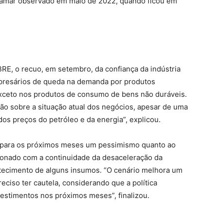
atamar observado em maio de 2022, quando ficou em
BRE, o recuo, em setembro, da confiança da indústria
mpresários de queda na demanda por produtos
 exceto nos produtos de consumo de bens não duráveis.
ção sobre a situação atual dos negócios, apesar de uma
s preços do petróleo e da energia”, explicou.
u para os próximos meses um pessimismo quanto ao
ionado com a continuidade da desaceleração da
stecimento de alguns insumos. “O cenário melhora um
ciso ter cautela, considerando que a política
vestimentos nos próximos meses”, finalizou.