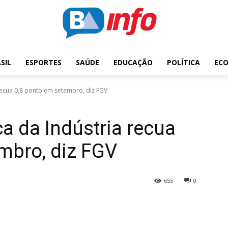
SIL
ESPORTES
SAÚDE
EDUCAÇÃO
POLÍTICA
EC
 recua 0,8 ponto em setembro, diz FGV
ça da Indústria recua
mbro, diz FGV
655
0