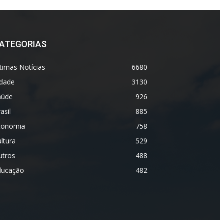
ATEGORIAS
timas Notícias
6680
idade
3130
aúde
926
asil
885
conomia
758
ltura
529
utros
488
ducação
482