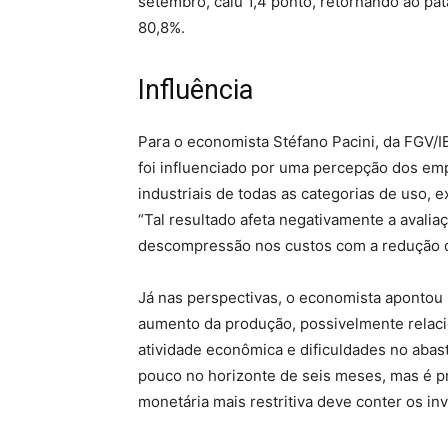
setembro, caiu 1,4 ponto, retornando ao p
80,8%.
Influência
Para o economista Stéfano Pacini, da FGV/I
foi influenciado por uma percepção dos e
industriais de todas as categorias de uso,
“Tal resultado afeta negativamente a avalia
descompressão nos custos com a redução do
Já nas perspectivas, o economista aponto
aumento da produção, possivelmente relac
atividade econômica e dificuldades no aba
pouco no horizonte de seis meses, mas é pre
monetária mais restritiva deve conter os in