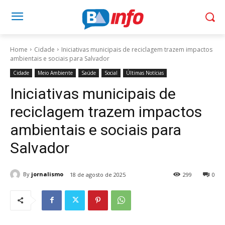
Home
Cidade
Iniciativas municipais de reciclagem trazem impactos
ambientais e sociais para Salvador
Cidade
Meio Ambiente
Saúde
Social
Últimas Notícias
Iniciativas municipais de
reciclagem trazem impactos
ambientais e sociais para
Salvador
By
jornalismo
18 de agosto de 2025
299
0