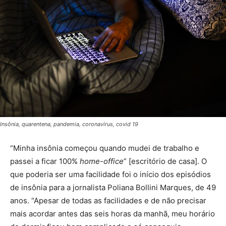
Insônia, quarentena, pandemia, coronavírus, covid 19
“Minha insônia começou quando mudei de trabalho e
passei a ficar 100%
home-office
” [escritório de casa]. O
que poderia ser uma facilidade foi o início dos episódios
de insônia para a jornalista Poliana Bollini Marques, de 49
anos. “Apesar de todas as facilidades e de não precisar
mais acordar antes das seis horas da manhã, meu horário