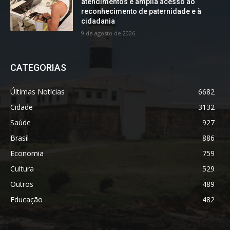
atendimentos e amplia acesso ao
reconhecimento de paternidade e à
cidadania
9 de agosto de 2026
CATEGORIAS
Últimas Notícias
6682
Cidade
3132
Saúde
927
Brasil
886
Economia
759
Cultura
529
Outros
489
Educação
482