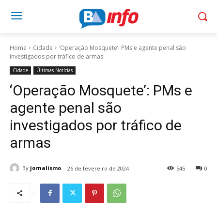
Home
Cidade
‘Operação Mosquete’: PMs e agente penal são
investigados por tráfico de armas
Cidade
Últimas Notícias
‘Operação Mosquete’: PMs e
agente penal são
investigados por tráfico de
armas
By
jornalismo
26 de fevereiro de 2024
545
0