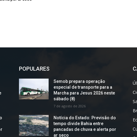
POPULARES
C
Semob prepara operação
Úl
especial de transporte para a
C
e
Marcha para Jesus 2026 neste
sábado (8)
S
7 de agosto de 2026
Br
do
Notícia do Estado: Previsão do
E
tempo divide Bahia entre
Cu
or
pancadas de chuva e alerta por
ar seco