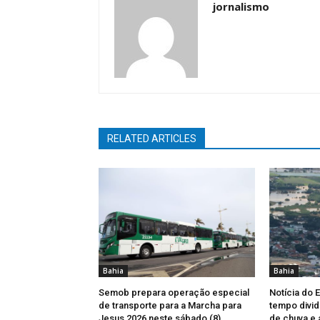
jornalismo
RELATED ARTICLES
Bahia
Bahia
Semob prepara operação especial
Notícia do 
de transporte para a Marcha para
tempo divid
Jesus 2026 neste sábado (8)
de chuva e 