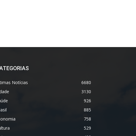
ATEGORIAS
timas Notícias
6680
idade
3130
aúde
926
asil
885
conomia
758
ltura
529