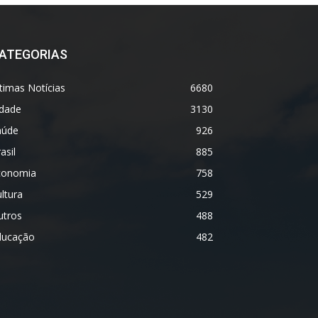
ATEGORIAS
timas Notícias
6680
idade
3130
aúde
926
asil
885
conomia
758
ltura
529
utros
488
ducação
482