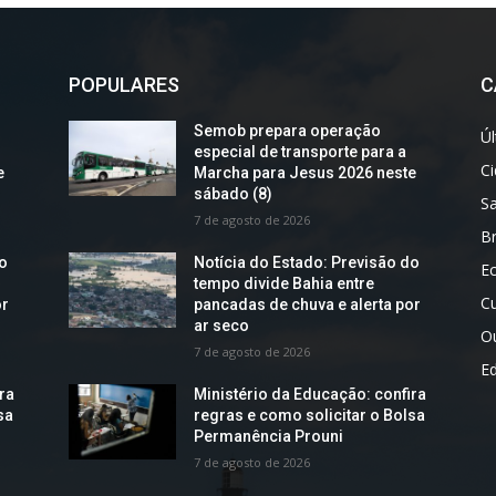
POPULARES
C
Semob prepara operação
Úl
especial de transporte para a
C
e
Marcha para Jesus 2026 neste
sábado (8)
S
7 de agosto de 2026
Br
do
Notícia do Estado: Previsão do
E
tempo divide Bahia entre
Cu
or
pancadas de chuva e alerta por
ar seco
O
7 de agosto de 2026
E
ra
Ministério da Educação: confira
sa
regras e como solicitar o Bolsa
Permanência Prouni
7 de agosto de 2026