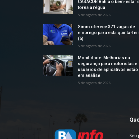
CASACOR Bahia o bem-estar 
torna a régua
5 de agosto de 2026
Simm oferece 371 vagas de
emprego para esta quinta-fei
(6)
5 de agosto de 2026
Mobilidade: Melhorias na
segurança para motoristas e
usuários de aplicativos estão
em análise
5 de agosto de 2026
Qu
Seu 