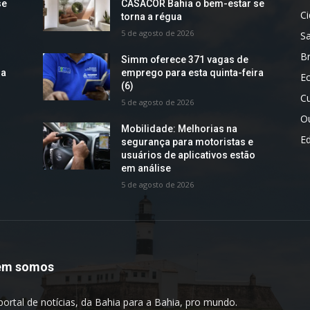
se
CASACOR Bahia o bem-estar se
C
torna a régua
5 de agosto de 2026
S
Br
Simm oferece 371 vagas de
ra
emprego para esta quinta-feira
E
(6)
Cu
5 de agosto de 2026
O
Mobilidade: Melhorias na
E
segurança para motoristas e
usuários de aplicativos estão
em análise
5 de agosto de 2026
em somos
portal de notícias, da Bahia para a Bahia, pro mundo.