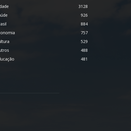
idade
3128
aúde
926
asil
884
conomia
757
ltura
529
utros
488
ducação
481