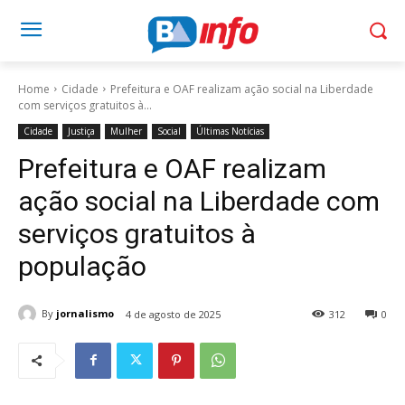
Home
Cidade
Prefeitura e OAF realizam ação social na Liberdade
com serviços gratuitos à...
Cidade
Justiça
Mulher
Social
Últimas Notícias
Prefeitura e OAF realizam
ação social na Liberdade com
serviços gratuitos à
população
By
jornalismo
4 de agosto de 2025
312
0