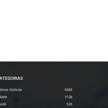
ATEGORIAS
timas Notícias
6680
idade
3128
aúde
926