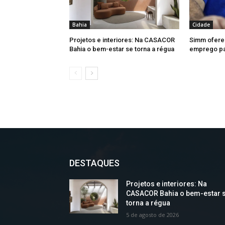
Bahia
Cidade
Projetos e interiores: Na CASACOR
Simm ofere
Bahia o bem-estar se torna a régua
emprego par
DESTAQUES
Projetos e interiores: Na
CASACOR Bahia o bem-estar 
torna a régua
5 de agosto de 2026