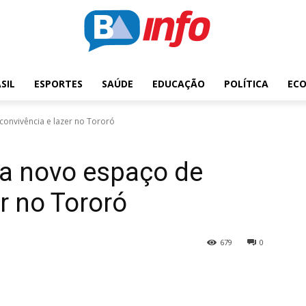
SIL
ESPORTES
SAÚDE
EDUCAÇÃO
POLÍTICA
EC
convivência e lazer no Tororó
ra novo espaço de
r no Tororó
679
0