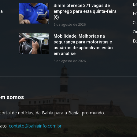
Br
Simm oferece 371 vagas de
ra
emprego para esta quinta-feira
E
(6)
Cu
5 de agosto de 2026
O
Mobilidade: Melhorias na
E
segurança para motoristas e
usuários de aplicativos estão
em análise
5 de agosto de 2026
em somos
portal de notícias, da Bahia para a Bahia, pro mundo.
ato:
contato@bahiainfo.com.br