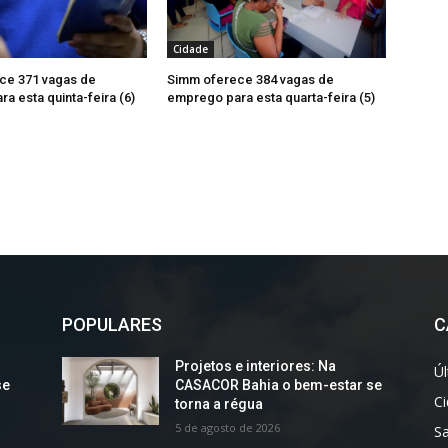
Cidade
ce 371 vagas de
Simm oferece 384 vagas de
a esta quinta-feira (6)
emprego para esta quarta-feira (5)
POPULARES
C
Projetos e interiores: Na
Úl
se
CASACOR Bahia o bem-estar se
C
torna a régua
5 de agosto de 2026
S