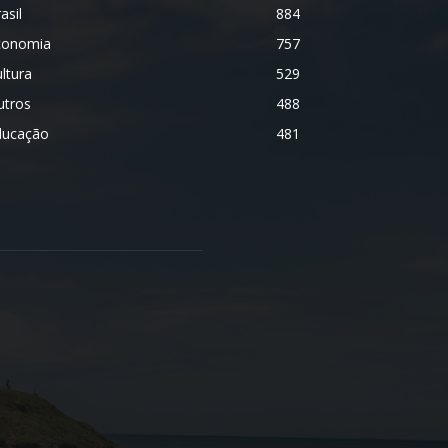
asil
884
conomia
757
ltura
529
utros
488
ducação
481