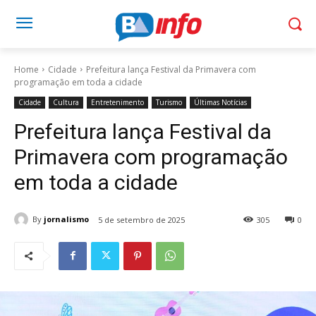
Home
Cidade
Prefeitura lança Festival da Primavera com
programação em toda a cidade
Cidade
Cultura
Entretenimento
Turismo
Últimas Notícias
Prefeitura lança Festival da
Primavera com programação
em toda a cidade
By
jornalismo
5 de setembro de 2025
305
0