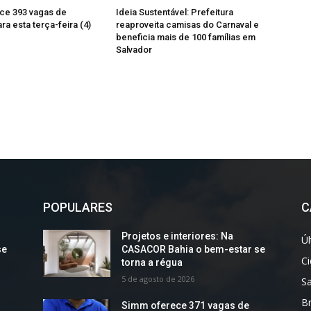
ce 393 vagas de
Ideia Sustentável: Prefeitura
a esta terça-feira (4)
reaproveita camisas do Carnaval e
beneficia mais de 100 famílias em
Salvador
POPULARES
C
Projetos e interiores: Na
Úl
se
CASACOR Bahia o bem-estar se
C
torna a régua
5 de agosto de 2026
S
Br
Simm oferece 371 vagas de