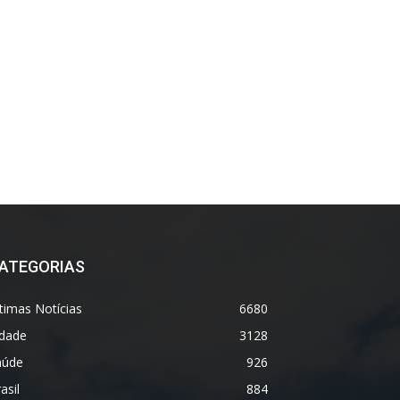
ATEGORIAS
timas Notícias
6680
idade
3128
aúde
926
asil
884