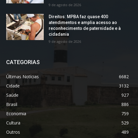
9 de agosto de 2026
Direitos: MPBA faz quase 400
atendimentos e amplia acesso ao
reconhecimento de paternidade e à
cidadania
9 de agosto de 2026
CATEGORIAS
Últimas Notícias
6682
Cidade
3132
Saúde
927
Brasil
886
Economia
759
Cultura
529
Outros
489