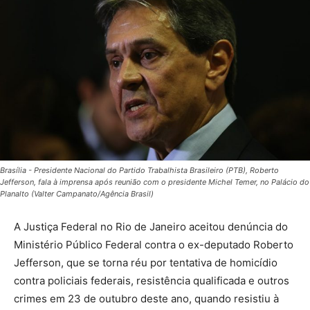
Brasília - Presidente Nacional do Partido Trabalhista Brasileiro (PTB), Roberto
Jefferson, fala à imprensa após reunião com o presidente Michel Temer, no Palácio do
Planalto (Valter Campanato/Agência Brasil)
A Justiça Federal no Rio de Janeiro aceitou denúncia do
Ministério Público Federal contra o ex-deputado Roberto
Jefferson, que se torna réu por tentativa de homicídio
contra policiais federais, resistência qualificada e outros
crimes em 23 de outubro deste ano, quando resistiu à