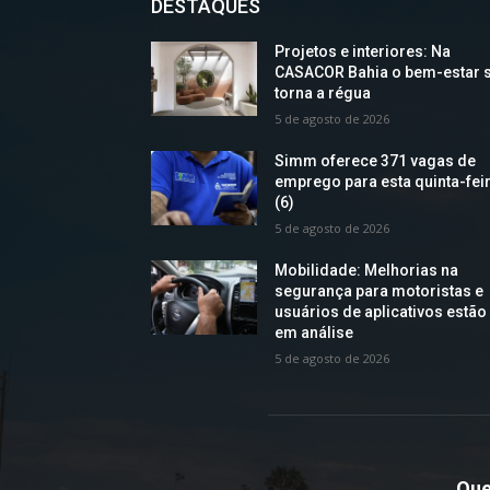
DESTAQUES
Projetos e interiores: Na
CASACOR Bahia o bem-estar 
torna a régua
5 de agosto de 2026
Simm oferece 371 vagas de
emprego para esta quinta-fei
(6)
5 de agosto de 2026
Mobilidade: Melhorias na
segurança para motoristas e
usuários de aplicativos estão
em análise
5 de agosto de 2026
Qu