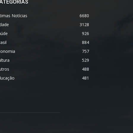
ATEGORIAS
timas Notícias
6680
idade
3128
aúde
926
asil
884
conomia
757
ltura
529
utros
488
ducação
481