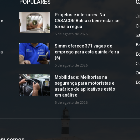
POPULARES
C
Projetos e interiores: Na
Úl
se
CASACOR Bahia o bem-estar se
C
torna a régua
5 de agosto de 2026
S
Br
Simm oferece 371 vagas de
ra
emprego para esta quinta-feira
E
(6)
Cu
5 de agosto de 2026
O
Mobilidade: Melhorias na
E
segurança para motoristas e
usuários de aplicativos estão
em análise
5 de agosto de 2026
em somos