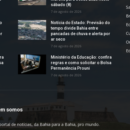
sábado (8)
S
7 de agosto de 2026
Br
do
Notícia do Estado: Previsão do
E
tempo divide Bahia entre
Cu
or
pancadas de chuva e alerta por
ar seco
O
7 de agosto de 2026
E
ra
Ministério da Educação: confira
sa
regras e como solicitar o Bolsa
Permanência Prouni
7 de agosto de 2026
em somos
portal de notícias, da Bahia para a Bahia, pro mundo.