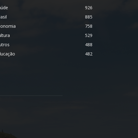
aúde
926
asil
885
conomia
758
ltura
529
utros
488
ducação
482