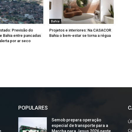
Bahia
Estado: Previsão do
Projetos e interiores: Na CASACOR
e Bahia entre pancadas
Bahia o bem-estar se torna a régua
alerta por ar seco
POPULARES
C
Semob prepara operação
Úl
especial de transporte para a
C
e
Marcha para Jesus 2026 neste