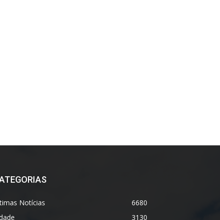
ATEGORIAS
timas Notícias
6680
idade
3130