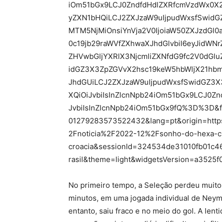
iOm51bGx9LCJ0ZndfdHdlZXRfcmVzdWx0X2
yZXN1bHQiLCJ2ZXJzaW9uIjpudWxsfSwid
MTM5NjMiOnsiYnVja2V0IjoiaW50ZXJzdGl0a
0c19jb29raWVfZXhwaXJhdGlvbiI6eyJidWN
ZHVwbGljYXRlX3NjcmliZXNfdG9fc2V0dGlu
idGZ3X3ZpZGVvX2hsc19keW5hbWljX21hbm
JhdGUiLCJ2ZXJzaW9uIjpudWxsfSwidGZ3X
XQiOiJvbiIsInZlcnNpb24iOm51bGx9LCJ0Z
JvbiIsInZlcnNpb24iOm51bGx9fQ%3D%3D&fr
01279283573522432&lang=pt&origin=http
2Fnoticia%2F2022-12%2Fsonho-do-hexa-che
croacia&sessionId=324534de31010fb01c
rasil&theme=light&widgetsVersion=a352
No primeiro tempo, a Seleção perdeu muito
minutos, em uma jogada individual de Neyma
entanto, saiu fraco e no meio do gol. A lent