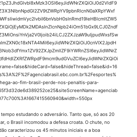
1pZ3JhdGlvbl8xMzk3OSI6eyJidWNrZXQiOiJ0d2VldF9
GZ3X3NlbnNpdGl2ZV9tZWRpYV9pbnRlcnN0aXRpYWxf
WFsIiwidmVyc2lvbiI6bnVsbH0sInRmd19leHBlcmltZW5
rZXQiOjEyMDk2MDAsInZlcnNpb24iOm51bGx9LCJ0Zndf
Z3MiOnsiYnVja2V0Ijoib24iLCJ2ZXJzaW9uIjpudWxsfSw
lmZXN0c18xNTA4MiI6eyJidWNrZXQiOiJ0cnVlX2JpdH
3Nob3dfYmx1ZV92ZXJpZmllZF9iYWRnZSI6eyJidWNrZ
ndfdHdlZXRfZWRpdF9mcm9udGVuZCI6eyJidWNrZXQiOi
ame=false&hideCard=false&hideThread=false&id=16
s%3A%2F%2Fagenciabrasil.ebc.com.br%2Fesportes%
ga-ao-fim-brasil-perde-nos-penaltis-para-
465f3d32de6d389252ce25&siteScreenName=agenciab
5f077c700%3A1667415560940&width=550px
 tempo estudando o adversário. Tanto que, só aos 20
r, o Brasil incomodou a defesa croata. O chute, no
idão caracterizou os 45 minutos iniciais e a boa