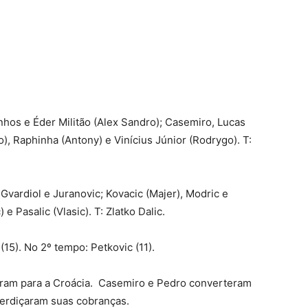
nhos e Éder Militão (Alex Sandro); Casemiro, Lucas
), Raphinha (Antony) e Vinícius Júnior (Rodrygo). T:
Gvardiol e Juranovic; Kovacic (Majer), Modric e
 e Pasalic (Vlasic). T: Zlatko Dalic.
15). No 2º tempo: Petkovic (11).
caram para a Croácia. Casemiro e Pedro converteram
perdiçaram suas cobranças.