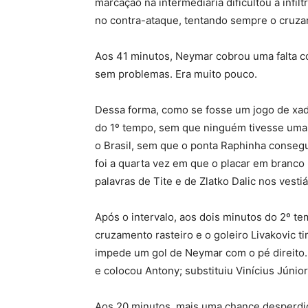
marcação na intermediária dificultou a infil
no contra-ataque, tentando sempre o cruz
Aos 41 minutos, Neymar cobrou uma falta co
sem problemas. Era muito pouco.
Dessa forma, como se fosse um jogo de xadre
do 1º tempo, sem que ninguém tivesse uma 
o Brasil, sem que o ponta Raphinha consegu
foi a quarta vez em que o placar em branco
palavras de Tite e de Zlatko Dalic nos vesti
Após o intervalo, aos dois minutos do 2º t
cruzamento rasteiro e o goleiro Livakovic t
impede um gol de Neymar com o pé direito. 
e colocou Antony; substituiu Vinícius Júnio
Aos 20 minutos, mais uma chance desperdiç