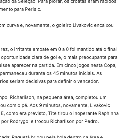
tração da Seleção. Para piorar, os croatas eram rápidos
amento para Perisic.
m curva e, novamente, o goleiro Livakovic encaixou
z, o irritante empate em 0 a 0 foi mantido até o final
oportunidade clara de gol e, o mais preocupante para
isse aparecer na partida. Em cinco jogos nesta Copa,
 permaneceu durante os 45 minutos iniciais. As
ários seriam decisivas para definir o vencedor.
empo, Richarlison, na pequena área, completou um
irou com o pé. Aos 9 minutos, novamente, Livakovic
E, como era previsto, Tite tirou o inoperante Raphinha
r por Rodrygo; e trocou Richarlison por Pedro.
ada: Paquetá brigou pela bola dentro da área e