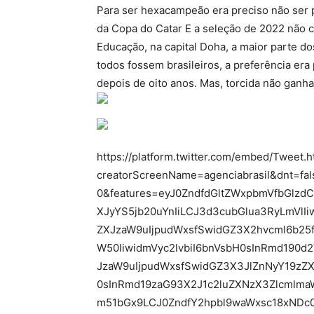
Para ser hexacampeão era preciso não ser p
da Copa do Catar E a seleção de 2022 não 
Educação, na capital Doha, a maior parte 
todos fossem brasileiros, a preferência era
depois de oito anos. Mas, torcida não ganha
https://platform.twitter.com/embed/Tweet.h
creatorScreenName=agenciabrasil&dnt=fal
0&features=eyJ0ZndfdGltZWxpbmVfbGlzdC
XJyYS5jb20uYnIiLCJ3d3cubGlua3RyLmVlIi
ZXJzaW9uIjpudWxsfSwidGZ3X2hvcml6b25f
W50IiwidmVyc2lvbiI6bnVsbH0sInRmd190d2V
JzaW9uIjpudWxsfSwidGZ3X3JlZnNyY19zZXN
0sInRmd19zaG93X2J1c2luZXNzX3ZlcmlmaWV
m51bGx9LCJ0ZndfY2hpbl9waWxsc18xNDc0M