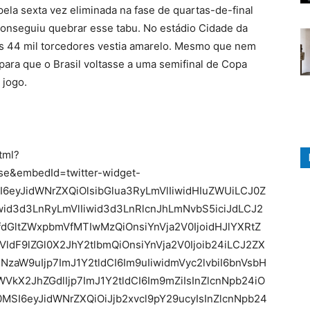
ela sexta vez eliminada na fase de quartas-de-final
conseguiu quebrar esse tabu. No estádio Cidade da
dos 44 mil torcedores vestia amarelo. Mesmo que nem
 para que o Brasil voltasse a uma semifinal de Copa
 jogo.
tml?
se&embedId=twitter-widget-
I6eyJidWNrZXQiOlsibGlua3RyLmVlIiwidHIuZWUiLCJ0Z
wid3d3LnRyLmVlIiwid3d3LnRlcnJhLmNvbS5iciJdLCJ2
dGltZWxpbmVfMTIwMzQiOnsiYnVja2V0IjoidHJlYXRtZ
ldF9lZGl0X2JhY2tlbmQiOnsiYnVja2V0Ijoib24iLCJ2ZX
zaW9uIjp7ImJ1Y2tldCI6Im9uIiwidmVyc2lvbiI6bnVsbH
kX2JhZGdlIjp7ImJ1Y2tldCI6Im9mZiIsInZlcnNpb24iO
SI6eyJidWNrZXQiOiJjb2xvcl9pY29ucyIsInZlcnNpb24