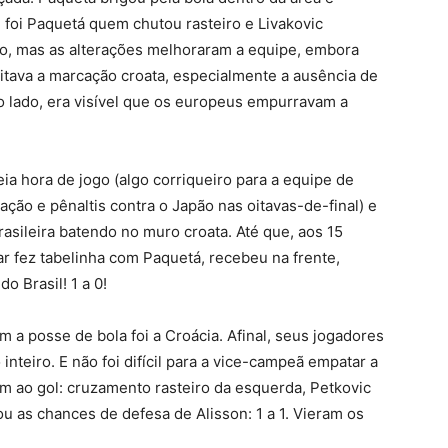
 foi Paquetá quem chutou rasteiro e Livakovic
ado, mas as alterações melhoraram a equipe, embora
litava a marcação croata, especialmente a ausência de
ro lado, era visível que os europeus empurravam a
eia hora de jogo (algo corriqueiro para a equipe de
ção e pênaltis contra o Japão nas oitavas-de-final) e
rasileira batendo no muro croata. Até que, aos 15
r fez tabelinha com Paquetá, recebeu na frente,
do Brasil! 1 a 0!
 a posse de bola foi a Croácia. Afinal, seus jogadores
inteiro. E não foi difícil para a vice-campeã empatar a
m ao gol: cruzamento rasteiro da esquerda, Petkovic
u as chances de defesa de Alisson: 1 a 1. Vieram os