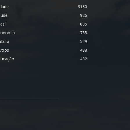
idade
3130
aúde
926
asil
885
conomia
758
ltura
529
utros
488
ducação
482