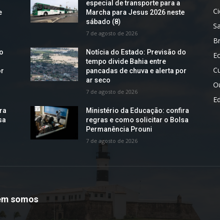
especial de transporte para a
C
e
Marcha para Jesus 2026 neste
sábado (8)
S
7 de agosto de 2026
Br
do
Notícia do Estado: Previsão do
E
tempo divide Bahia entre
Cu
or
pancadas de chuva e alerta por
ar seco
O
7 de agosto de 2026
E
ra
Ministério da Educação: confira
sa
regras e como solicitar o Bolsa
Permanência Prouni
7 de agosto de 2026
em somos