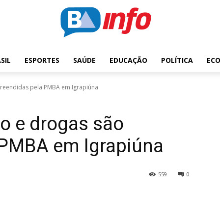
SIL
ESPORTES
SAÚDE
EDUCAÇÃO
POLÍTICA
EC
preendidas pela PMBA em Igrapiúna
o e drogas são
 PMBA em Igrapiúna
559
0