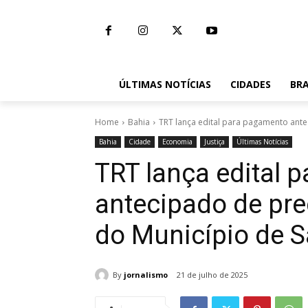
ÚLTIMAS NOTÍCIAS
CIDADES
BRA
Home
Bahia
TRT lança edital para pagamento antec
Bahia
Cidade
Economia
Justiça
Últimas Notícias
TRT lança edital 
antecipado de pre
do Município de S
By
jornalismo
21 de julho de 2025