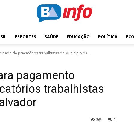
SIL
ESPORTES
SAÚDE
EDUCAÇÃO
POLÍTICA
EC
ipado de precatórios trabalhistas do Município de...
para pagamento
catórios trabalhistas
alvador
363
0