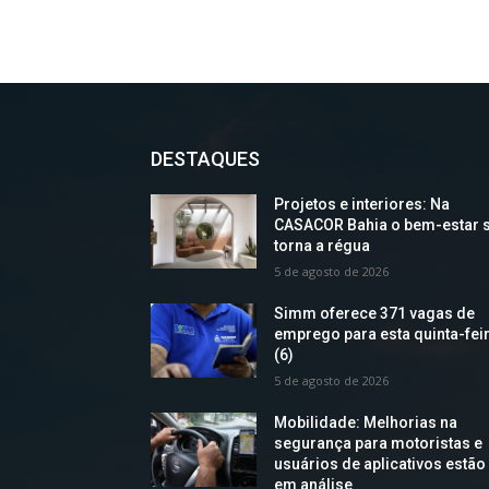
DESTAQUES
Projetos e interiores: Na
CASACOR Bahia o bem-estar 
torna a régua
5 de agosto de 2026
Simm oferece 371 vagas de
emprego para esta quinta-fei
(6)
5 de agosto de 2026
Mobilidade: Melhorias na
segurança para motoristas e
usuários de aplicativos estão
em análise