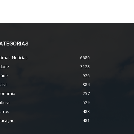
ATEGORIAS
timas Notícias
6680
idade
3128
aúde
926
asil
884
conomia
757
ltura
529
utros
488
ducação
481