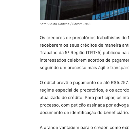
Foto: Bruno Concha / Secom PMS
Os credores de precatórios trabalhistas d
receberem os seus créditos de maneira ant
Trabalho da 5ª Região (TRT-5) publicou na ú
interessados celebrem acordos de pagamen
seguindo um processo mais ágil e transparen
O edital prevê o pagamento de até R$5.257.8
regime especial de precatórios, e os acord
atualizado do crédito. Para participar, os 
processo, com petição assinada por advoga
documento de identificação do beneficiário.
A grande vantagem para o credor, como expl