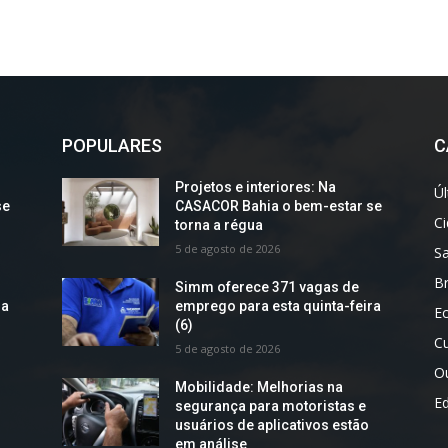
POPULARES
C
Projetos e interiores: Na
Úl
se
CASACOR Bahia o bem-estar se
C
torna a régua
5 de agosto de 2026
S
Br
Simm oferece 371 vagas de
ra
emprego para esta quinta-feira
E
(6)
Cu
5 de agosto de 2026
O
Mobilidade: Melhorias na
E
segurança para motoristas e
usuários de aplicativos estão
em análise