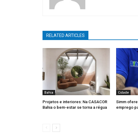
RELATED ARTICLES
Bahia
Cidade
Projetos e interiores: Na CASACOR
Simm ofere
Bahia o bem-estar se torna a régua
emprego par