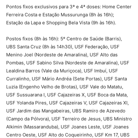
Pontos fixos exclusivos para 3ª e 4ª doses: Home Center
Ferreira Costa e Estação Mussurunga (8h às 16h);
Estação da Lapa e Shopping Bela Vista (9h às 16h).
Postos fixos (8h às 16h): 5º Centro de Saúde (Barris),
UBS Santa Cruz (8h às 14h30), USF Federação, USF
Menino Joel (Nordeste de Amaralina), USF Alto das
Pombas, USF Sabino Silva (Nordeste de Amaralina), USF
Lealdina Barros (Vale da Muriçoca), USF Imbuí, USF
Curralinho, USF Mário Andréa (Sete Portas), USF Santa
Luzia (Engenho Velho de Brotas), USF Vale do Matatu,
USF Sussuarana I, USF Cajazeiras X, USF Boca da Mata,
USF Yolanda Pires, USF Cajazeiras V, USF Cajazeiras XI,
USF Jardim das Mangabeiras, UBS Ramiro de Azevedo
(Campo da Pólvora), USF Terreiro de Jesus, UBS Ministro
Alkimin (Massaranduba), USF Joanes Leste, USF Joanes
Centro Oeste, USF Alto do Coqueirinho, USF Km 17, UBS