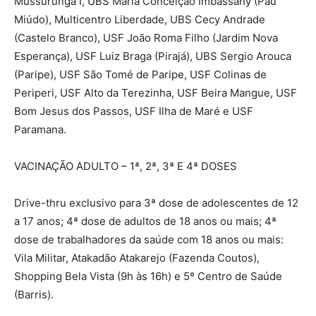
Mussurunga I, UBS Maria Conceição Imbassahy (Pau
Miúdo), Multicentro Liberdade, UBS Cecy Andrade
(Castelo Branco), USF João Roma Filho (Jardim Nova
Esperança), USF Luiz Braga (Pirajá), UBS Sergio Arouca
(Paripe), USF São Tomé de Paripe, USF Colinas de
Periperi, USF Alto da Terezinha, USF Beira Mangue, USF
Bom Jesus dos Passos, USF Ilha de Maré e USF
Paramana.
VACINAÇÃO ADULTO – 1ª, 2ª, 3ª E 4ª DOSES
Drive-thru exclusivo para 3ª dose de adolescentes de 12
a 17 anos; 4ª dose de adultos de 18 anos ou mais; 4ª
dose de trabalhadores da saúde com 18 anos ou mais:
Vila Militar, Atakadão Atakarejo (Fazenda Coutos),
Shopping Bela Vista (9h às 16h) e 5º Centro de Saúde
(Barris).