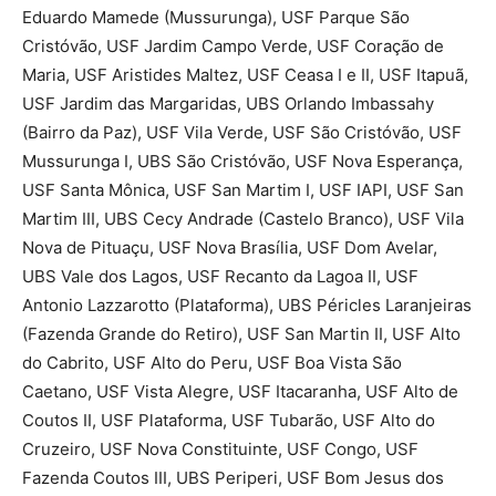
Eduardo Mamede (Mussurunga), USF Parque São
Cristóvão, USF Jardim Campo Verde, USF Coração de
Maria, USF Aristides Maltez, USF Ceasa I e II, USF Itapuã,
USF Jardim das Margaridas, UBS Orlando Imbassahy
(Bairro da Paz), USF Vila Verde, USF São Cristóvão, USF
Mussurunga I, UBS São Cristóvão, USF Nova Esperança,
USF Santa Mônica, USF San Martim I, USF IAPI, USF San
Martim III, UBS Cecy Andrade (Castelo Branco), USF Vila
Nova de Pituaçu, USF Nova Brasília, USF Dom Avelar,
UBS Vale dos Lagos, USF Recanto da Lagoa II, USF
Antonio Lazzarotto (Plataforma), UBS Péricles Laranjeiras
(Fazenda Grande do Retiro), USF San Martin II, USF Alto
do Cabrito, USF Alto do Peru, USF Boa Vista São
Caetano, USF Vista Alegre, USF Itacaranha, USF Alto de
Coutos II, USF Plataforma, USF Tubarão, USF Alto do
Cruzeiro, USF Nova Constituinte, USF Congo, USF
Fazenda Coutos III, UBS Periperi, USF Bom Jesus dos