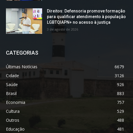
Direitos: Defensoria promove formação
para qualificar atendimento à população
LGBTQIAPN+ no acesso à justiça
3 de agosto de 2026
CATEGORIAS
Últimas Notícias
6679
Cidade
3126
Saúde
926
Brasil
883
Economia
757
Cultura
529
Outros
488
Educação
481