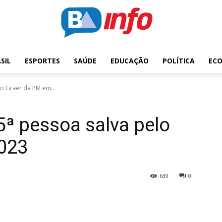
SIL
ESPORTES
SAÚDE
EDUCAÇÃO
POLÍTICA
EC
lo Graer da PM em...
5ª pessoa salva pelo
023
639
0