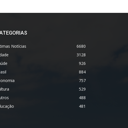
ATEGORIAS
timas Notícias
6680
idade
3128
aúde
926
asil
884
conomia
757
ltura
529
utros
488
ducação
481