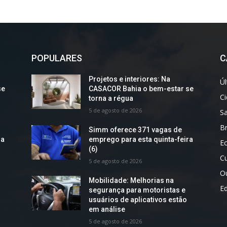
POPULARES
C
Projetos e interiores: Na
Úl
se
CASACOR Bahia o bem-estar se
C
torna a régua
5 de agosto de 2026
S
Br
Simm oferece 371 vagas de
ra
emprego para esta quinta-feira
E
(6)
Cu
5 de agosto de 2026
O
Mobilidade: Melhorias na
E
segurança para motoristas e
usuários de aplicativos estão
em análise
5 de agosto de 2026