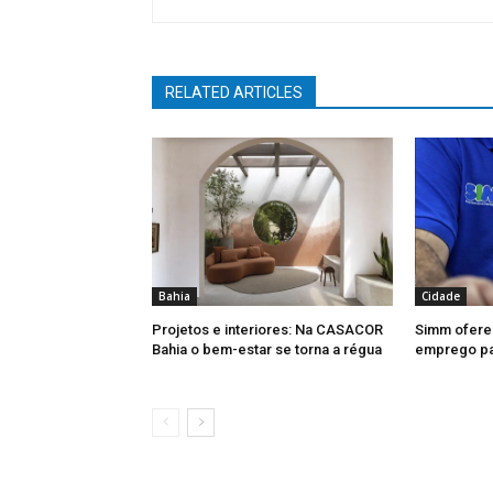
RELATED ARTICLES
Bahia
Cidade
Projetos e interiores: Na CASACOR
Simm ofere
Bahia o bem-estar se torna a régua
emprego par