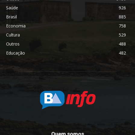
Saúde
926
Brasil
885
Economia
758
Cultura
529
Outros
488
Educação
482
Quem somos