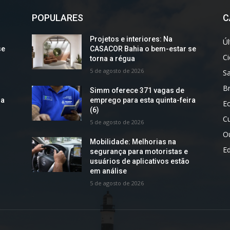
POPULARES
C
Projetos e interiores: Na
Úl
se
CASACOR Bahia o bem-estar se
C
torna a régua
5 de agosto de 2026
S
Br
Simm oferece 371 vagas de
ra
emprego para esta quinta-feira
E
(6)
Cu
5 de agosto de 2026
O
Mobilidade: Melhorias na
E
segurança para motoristas e
usuários de aplicativos estão
em análise
5 de agosto de 2026