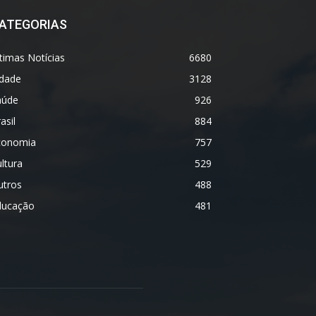
ATEGORIAS
timas Notícias
6680
idade
3128
aúde
926
asil
884
conomia
757
ltura
529
utros
488
ducação
481