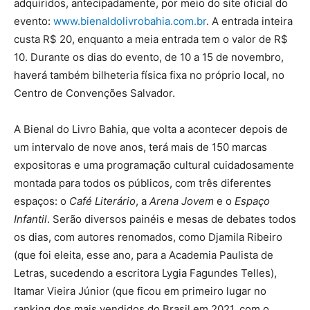
adquiridos, antecipadamente, por meio do site oficial do
evento:
www.bienaldolivrobahia.com.br
. A entrada inteira
custa R$ 20, enquanto a meia entrada tem o valor de R$
10. Durante os dias do evento, de 10 a 15 de novembro,
haverá também bilheteria física fixa no próprio local, no
Centro de Convenções Salvador.
A Bienal do Livro Bahia, que volta a acontecer depois de
um intervalo de nove anos, terá mais de 150 marcas
expositoras e uma programação cultural cuidadosamente
montada para todos os públicos, com três diferentes
espaços: o
Café Literário
, a
Arena Jovem
e o
Espaço
Infantil
. Serão diversos painéis e mesas de debates todos
os dias, com autores renomados, como Djamila Ribeiro
(que foi eleita, esse ano, para a Academia Paulista de
Letras, sucedendo a escritora Lygia Fagundes Telles),
Itamar Vieira Júnior (que ficou em primeiro lugar no
ranking dos mais vendidos do Brasil em 2021, com o