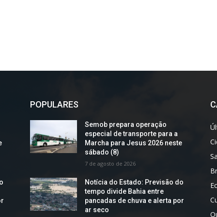
POPULARES
C
Semob prepara operação
Úl
especial de transporte para a
C
e
Marcha para Jesus 2026 neste
sábado (8)
S
7 de agosto de 2026
Br
do
Notícia do Estado: Previsão do
E
tempo divide Bahia entre
Cu
or
pancadas de chuva e alerta por
ar seco
O