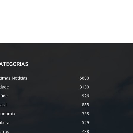
ATEGORIAS
timas Notícias
6680
idade
3130
aúde
926
asil
885
conomia
758
ltura
529
utros
488